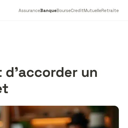
Assurance
Banque
Bourse
Credit
Mutuelle
Retraite
t d’accorder un
et