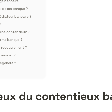
ige bancaire
x de ma banque ?
édiateur bancaire ?
?
rvice contentieux ?
ec ma banque ?
e recouvrement ?
n avocat ?
dégénère ?
eux du contentieux ba