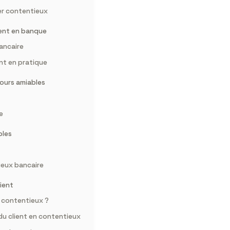
ier contentieux
ment en banque
ancaire
nt en pratique
cours amiables
e
bles
ieux bancaire
ient
e contentieux ?
du client en contentieux